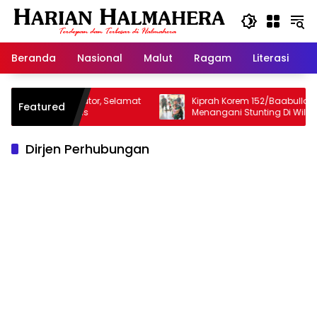
Langsung
ke
konten
Beranda
Nasional
Malut
Ragam
Literasi
H
Sang Inspirator, Selamat
Kiprah Korem 152/Baabullah Dalam
Featured
Yuslam Idris
Menangani Stunting Di Wilayah
Dirjen Perhubungan