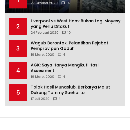
27 Oktober 2020
14
Liverpool vs West Ham: Bukan Lagi Moyesy
2
yang Perlu Ditakuti
24 Februari 2020
10
Wagub Berontak, Pelantikan Pejabat
3
Pemprov pun Gaduh
16 Maret 2020
4
AGK: Saya Hanya Mengikuti Hasil
4
Assesment
16 Maret 2020
4
Tolak Hasil Munaslub, Berkarya Malut
5
Dukung Tommy Soeharto
17 Juli 2020
4