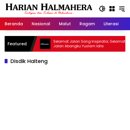
Langsung
ke
konten
Beranda
Nasional
Malut
Ragam
Literasi
H
asjid Warisan
Selamat Jalan Sang Inspirator, Selamat
Featured
Jalan Abangku Yuslam Idris
Disdik Halteng