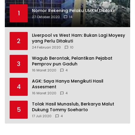
Nomor Rekening Pelaku UMKM Diblokir
1
27 Oktober 2020
14
Liverpool vs West Ham: Bukan Lagi Moyesy
2
yang Perlu Ditakuti
24 Februari 2020
10
Wagub Berontak, Pelantikan Pejabat
3
Pemprov pun Gaduh
16 Maret 2020
4
AGK: Saya Hanya Mengikuti Hasil
4
Assesment
16 Maret 2020
4
Tolak Hasil Munaslub, Berkarya Malut
5
Dukung Tommy Soeharto
17 Juli 2020
4