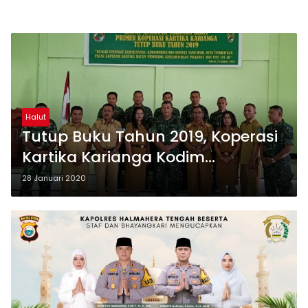
Halut
Tutup Buku Tahun 2019, Koperasi
Kartika Karianga Kodim
1508/Tobelo Gelar RAT
28 Januari 2020