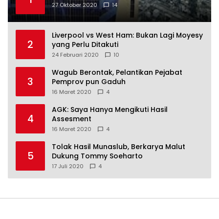
27 Oktober 2020
14
Liverpool vs West Ham: Bukan Lagi Moyesy
2
yang Perlu Ditakuti
24 Februari 2020
10
Wagub Berontak, Pelantikan Pejabat
3
Pemprov pun Gaduh
16 Maret 2020
4
AGK: Saya Hanya Mengikuti Hasil
4
Assesment
16 Maret 2020
4
Tolak Hasil Munaslub, Berkarya Malut
5
Dukung Tommy Soeharto
17 Juli 2020
4