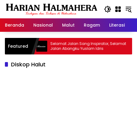
Langsung
ke
konten
Beranda
Nasional
Malut
Ragam
Literasi
H
d Warisan
Selamat Jalan Sang Inspirator, Selamat
Featured
Jalan Abangku Yuslam Idris
Diskop Halut