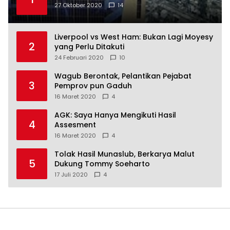
27 Oktober 2020
14
Liverpool vs West Ham: Bukan Lagi Moyesy
2
yang Perlu Ditakuti
24 Februari 2020
10
Wagub Berontak, Pelantikan Pejabat
3
Pemprov pun Gaduh
16 Maret 2020
4
AGK: Saya Hanya Mengikuti Hasil
4
Assesment
16 Maret 2020
4
Tolak Hasil Munaslub, Berkarya Malut
5
Dukung Tommy Soeharto
17 Juli 2020
4