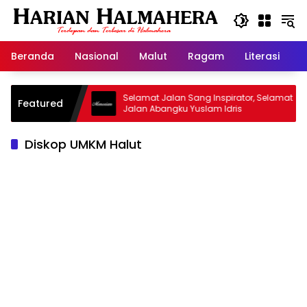
Langsung
ke
konten
Beranda
Nasional
Malut
Ragam
Literasi
H
jid Warisan
Selamat Jalan Sang Inspirator, Selamat
Featured
Jalan Abangku Yuslam Idris
Diskop UMKM Halut