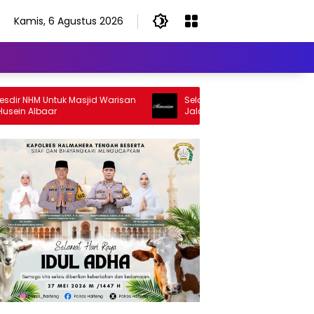
Kamis, 6 Agustus 2026
 NHM Untuk Masjid Warisan
Selamat Jalan Sang Inspirator, Se
n Albaar
Jalan Abangku Yuslam Idris