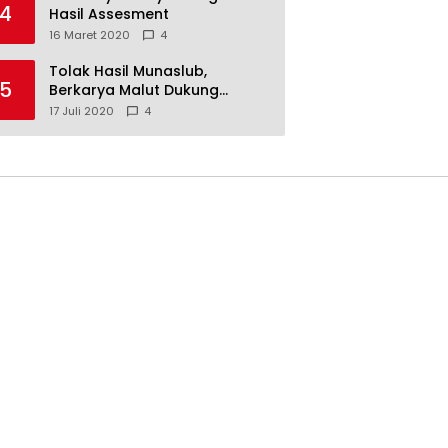
4
Hasil Assesment
16 Maret 2020
4
Tolak Hasil Munaslub,
5
Berkarya Malut Dukung
Tommy Soeharto
17 Juli 2020
4