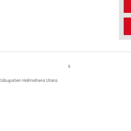
k
 Kabupaten Halmahera Utara.