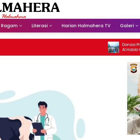
Ragam
Literasi
Harian Halmahera TV
Galeri
Donasi Presdir
Al Habib Husei