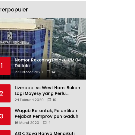
Terpopuler
Nomor Rekening Pelaku UMKM
1
Diblokir
27 Oktober 2020
14
Liverpool vs West Ham: Bukan
2
Lagi Moyesy yang Perlu
Ditakuti
24 Februari 2020
10
Wagub Berontak, Pelantikan
3
Pejabat Pemprov pun Gaduh
16 Maret 2020
4
AGK: Saya Hanya Mengikuti