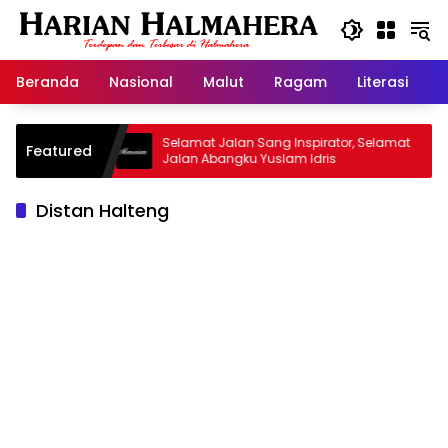
Langsung
ke
konten
Beranda
Nasional
Malut
Ragam
Literasi
H
arisan
Selamat Jalan Sang Inspirator, Selamat
Kip
Featured
Jalan Abangku Yuslam Idris
Men
Distan Halteng