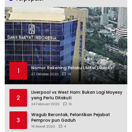
Nomor Rekening Pelaku UMKM Diblokir
1
27 Oktober 2020
14
Liverpool vs West Ham: Bukan Lagi Moyesy
2
yang Perlu Ditakuti
24 Februari 2020
10
Wagub Berontak, Pelantikan Pejabat
3
Pemprov pun Gaduh
16 Maret 2020
4