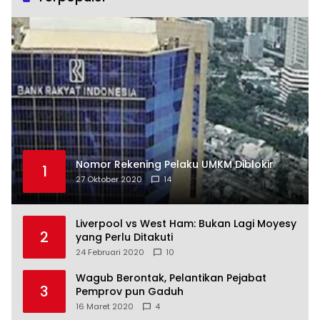
Nomor Rekening Pelaku UMKM Diblokir
1
27 Oktober 2020
14
Liverpool vs West Ham: Bukan Lagi Moyesy
2
yang Perlu Ditakuti
24 Februari 2020
10
Wagub Berontak, Pelantikan Pejabat
3
Pemprov pun Gaduh
16 Maret 2020
4