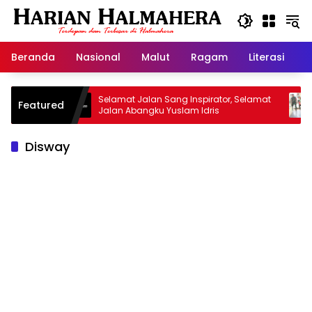
Langsung
ke
konten
Beranda
Nasional
Malut
Ragam
Literasi
H
isan
Selamat Jalan Sang Inspirator, Selamat
Kipra
Featured
Jalan Abangku Yuslam Idris
Menan
Disway