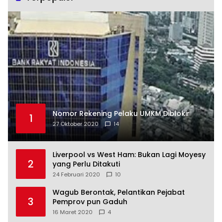
Nomor Rekening Pelaku UMKM Diblokir
1
27 Oktober 2020
14
Liverpool vs West Ham: Bukan Lagi Moyesy
2
yang Perlu Ditakuti
24 Februari 2020
10
Wagub Berontak, Pelantikan Pejabat
3
Pemprov pun Gaduh
16 Maret 2020
4