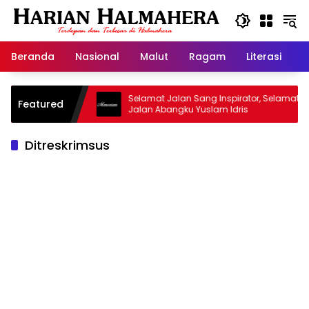
Langsung
ke
konten
Beranda
Nasional
Malut
Ragam
Literasi
H
sjid Warisan
Selamat Jalan Sang Inspirator, Selamat
Featured
Jalan Abangku Yuslam Idris
Ditreskrimsus