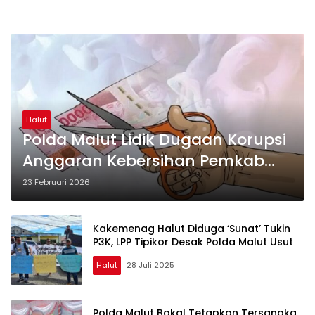
Halut
Polda Malut Lidik Dugaan Korupsi
Anggaran Kebersihan Pemkab
Halut, Anak Mantu Bupati Piet Ikut
23 Februari 2026
Diperiksa
Kakemenag Halut Diduga ‘Sunat’ Tukin
P3K, LPP Tipikor Desak Polda Malut Usut
Halut
28 Juli 2025
Polda Malut Bakal Tetapkan Tersangka