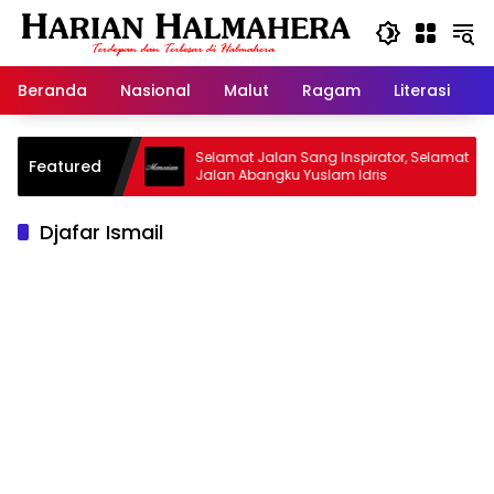
Langsung
ke
konten
Beranda
Nasional
Malut
Ragam
Literasi
H
d Warisan
Selamat Jalan Sang Inspirator, Selamat
Featured
Jalan Abangku Yuslam Idris
Djafar Ismail