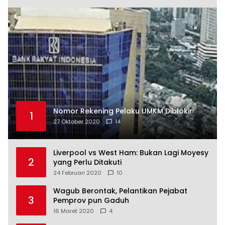
Nomor Rekening Pelaku UMKM Diblokir
1
27 Oktober 2020
14
Liverpool vs West Ham: Bukan Lagi Moyesy
2
yang Perlu Ditakuti
24 Februari 2020
10
Wagub Berontak, Pelantikan Pejabat
3
Pemprov pun Gaduh
16 Maret 2020
4