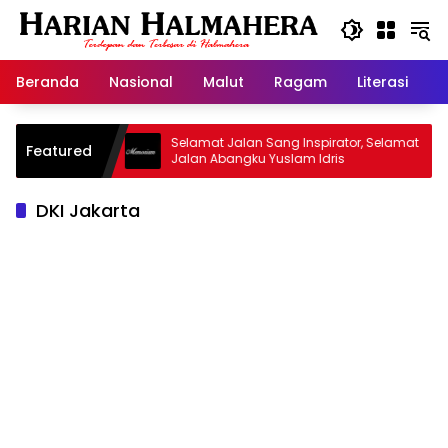
Langsung
ke
konten
Beranda
Nasional
Malut
Ragam
Literasi
H
d Warisan
Selamat Jalan Sang Inspirator, Selamat
Featured
Jalan Abangku Yuslam Idris
DKI Jakarta