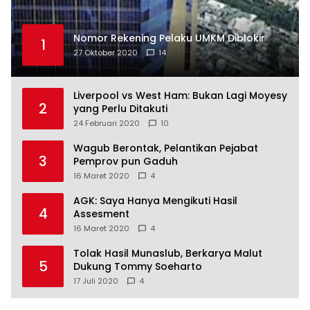
Nomor Rekening Pelaku UMKM Diblokir
1
27 Oktober 2020
14
Liverpool vs West Ham: Bukan Lagi Moyesy
2
yang Perlu Ditakuti
24 Februari 2020
10
Wagub Berontak, Pelantikan Pejabat
3
Pemprov pun Gaduh
16 Maret 2020
4
AGK: Saya Hanya Mengikuti Hasil
4
Assesment
16 Maret 2020
4
Tolak Hasil Munaslub, Berkarya Malut
5
Dukung Tommy Soeharto
17 Juli 2020
4