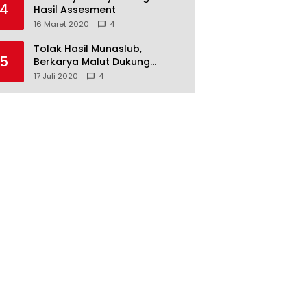
4
Hasil Assesment
16 Maret 2020
4
Tolak Hasil Munaslub,
5
Berkarya Malut Dukung
Tommy Soeharto
17 Juli 2020
4