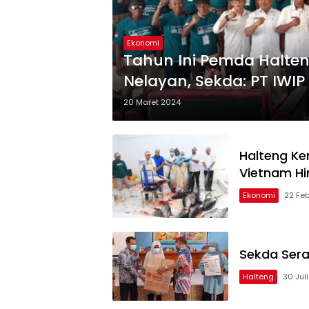
Ekonomi
Tahun Ini Pemda Halte
Nelayan, Sekda: PT IWIP
20 Maret 2024
Halteng Ke
Vietnam Hi
Ekonomi
22 Feb
Sekda Sera
Halteng
30 Jul