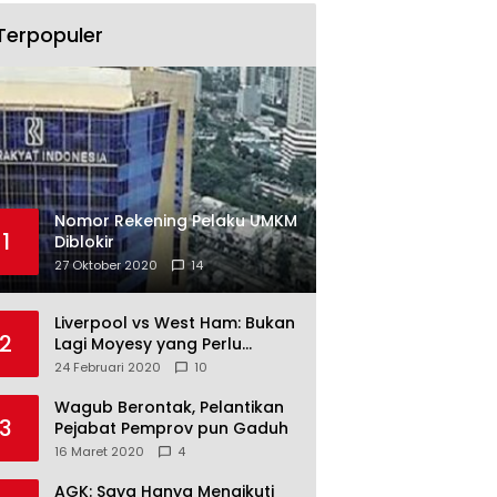
Terpopuler
Nomor Rekening Pelaku UMKM
1
Diblokir
27 Oktober 2020
14
Liverpool vs West Ham: Bukan
2
Lagi Moyesy yang Perlu
Ditakuti
24 Februari 2020
10
Wagub Berontak, Pelantikan
3
Pejabat Pemprov pun Gaduh
16 Maret 2020
4
AGK: Saya Hanya Mengikuti