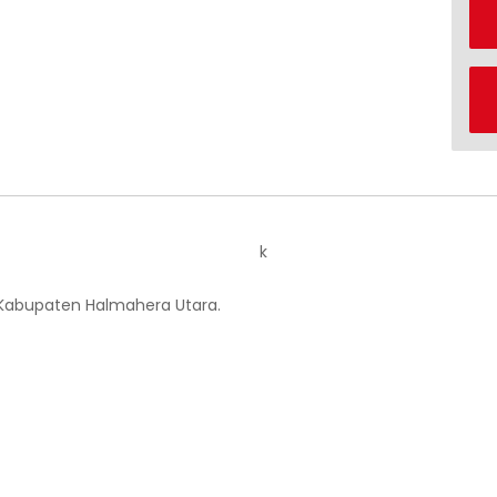
k
 Kabupaten Halmahera Utara.