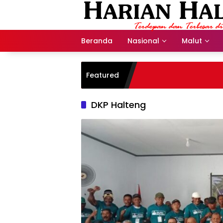
Langsung
ke
konten
Beranda
Nasional
Malut
Featured
DKP Halteng