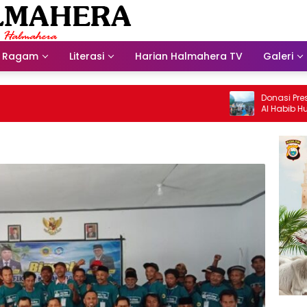
Ragam
Literasi
Harian Halmahera TV
Galeri
Donasi Presdir 
Al Habib Husein