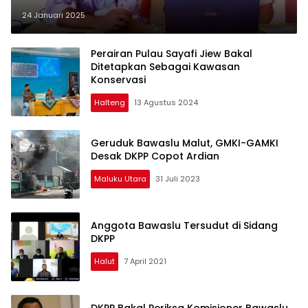
24 Januari 2025
Perairan Pulau Sayafi Jiew Bakal
Ditetapkan Sebagai Kawasan
Konservasi
Halteng
13 Agustus 2024
Geruduk Bawaslu Malut, GMKI-GAMKI
Desak DKPP Copot Ardian
Maluku Utara
31 Juli 2023
Anggota Bawaslu Tersudut di Sidang
DKPP
Halut
7 April 2021
DKPP Bakal Periksa Komisioner Bawaslu