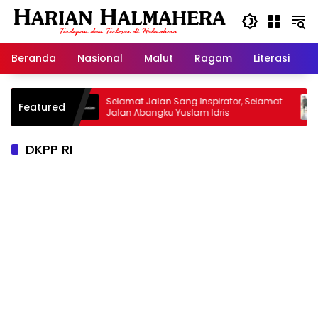
Langsung
ke
konten
Beranda
Nasional
Malut
Ragam
Literasi
H
risan
Selamat Jalan Sang Inspirator, Selamat
Kipr
Featured
Jalan Abangku Yuslam Idris
Mena
DKPP RI