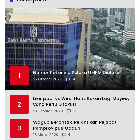
Nomor Rekening Pelaku UMKM Diblokir
1
27 Oktober 2020
14
Liverpool vs West Ham: Bukan Lagi Moyesy
2
yang Perlu Ditakuti
24 Februari 2020
10
Wagub Berontak, Pelantikan Pejabat
3
Pemprov pun Gaduh
16 Maret 2020
4