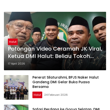
Halut
Potongan Video Ceramah JK Viral,
Ketua DMI Halut: Beliau Tokoh
Perdamaian Nasional yang
17 April 2026
Sengaja Dijatuhkan
Pererat Silaturahmi, BPJS Naker Halut
Gandeng DMI Gelar Buka Puasa
Bersama
Halut
24 Februari 2026
Safari Perdana ke Gorua Selatan, DMI