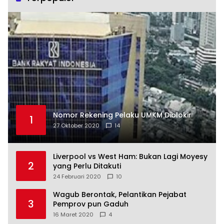
Nomor Rekening Pelaku UMKM Diblokir
1
27 Oktober 2020
14
Liverpool vs West Ham: Bukan Lagi Moyesy
2
yang Perlu Ditakuti
24 Februari 2020
10
Wagub Berontak, Pelantikan Pejabat
3
Pemprov pun Gaduh
16 Maret 2020
4