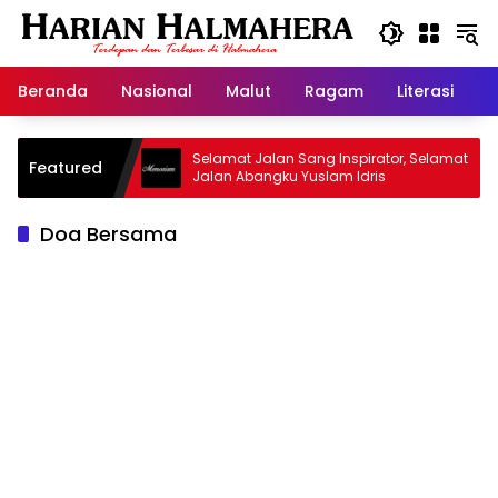
Langsung
ke
konten
Beranda
Nasional
Malut
Ragam
Literasi
H
d Warisan
Selamat Jalan Sang Inspirator, Selamat
Featured
Jalan Abangku Yuslam Idris
Doa Bersama