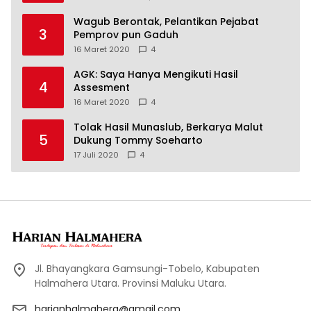
Wagub Berontak, Pelantikan Pejabat
3
Pemprov pun Gaduh
16 Maret 2020
4
AGK: Saya Hanya Mengikuti Hasil
4
Assesment
16 Maret 2020
4
Tolak Hasil Munaslub, Berkarya Malut
5
Dukung Tommy Soeharto
17 Juli 2020
4
Jl. Bhayangkara Gamsungi-Tobelo, Kabupaten
Halmahera Utara. Provinsi Maluku Utara.
harianhalmahera@gmail.com