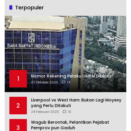
Terpopuler
Nomor Rekening Pelaku UMKM Diblokir
1
27 Oktober 2020
14
Liverpool vs West Ham: Bukan Lagi Moyesy
2
yang Perlu Ditakuti
24 Februari 2020
10
Wagub Berontak, Pelantikan Pejabat
3
Pemprov pun Gaduh