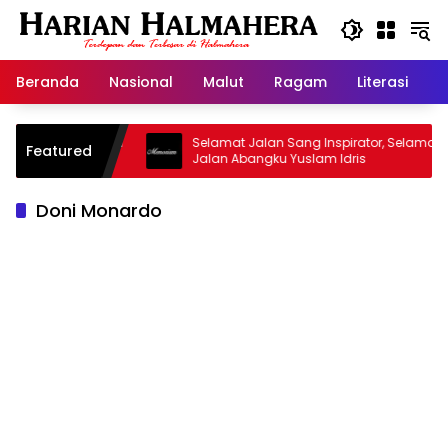
Langsung
ke
konten
Beranda
Nasional
Malut
Ragam
Literasi
H
asjid Warisan
Selamat Jalan Sang Inspirator, Selamat
Featured
Jalan Abangku Yuslam Idris
Doni Monardo