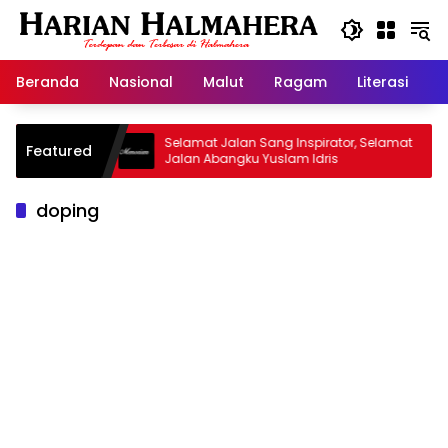
Langsung
ke
konten
Beranda
Nasional
Malut
Ragam
Literasi
H
id Warisan
Selamat Jalan Sang Inspirator, Selamat
Featured
Jalan Abangku Yuslam Idris
doping