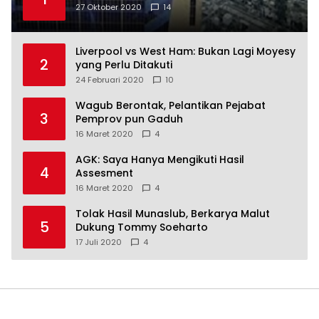
27 Oktober 2020
14
Liverpool vs West Ham: Bukan Lagi Moyesy
2
yang Perlu Ditakuti
24 Februari 2020
10
Wagub Berontak, Pelantikan Pejabat
3
Pemprov pun Gaduh
16 Maret 2020
4
AGK: Saya Hanya Mengikuti Hasil
4
Assesment
16 Maret 2020
4
Tolak Hasil Munaslub, Berkarya Malut
5
Dukung Tommy Soeharto
17 Juli 2020
4