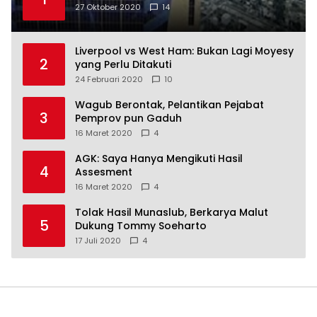
27 Oktober 2020
14
Liverpool vs West Ham: Bukan Lagi Moyesy
2
yang Perlu Ditakuti
24 Februari 2020
10
Wagub Berontak, Pelantikan Pejabat
3
Pemprov pun Gaduh
16 Maret 2020
4
AGK: Saya Hanya Mengikuti Hasil
4
Assesment
16 Maret 2020
4
Tolak Hasil Munaslub, Berkarya Malut
5
Dukung Tommy Soeharto
17 Juli 2020
4