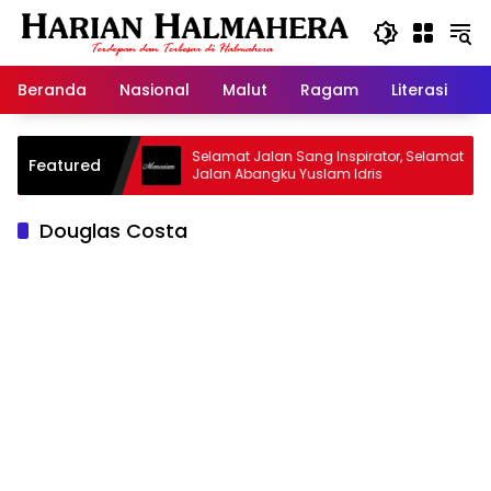
Langsung
ke
konten
Beranda
Nasional
Malut
Ragam
Literasi
H
id Warisan
Selamat Jalan Sang Inspirator, Selamat
Featured
Jalan Abangku Yuslam Idris
Douglas Costa