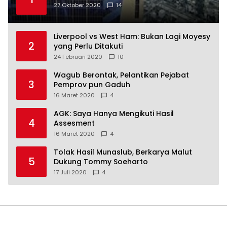
27 Oktober 2020
14
Liverpool vs West Ham: Bukan Lagi Moyesy
2
yang Perlu Ditakuti
24 Februari 2020
10
Wagub Berontak, Pelantikan Pejabat
3
Pemprov pun Gaduh
16 Maret 2020
4
AGK: Saya Hanya Mengikuti Hasil
4
Assesment
16 Maret 2020
4
Tolak Hasil Munaslub, Berkarya Malut
5
Dukung Tommy Soeharto
17 Juli 2020
4