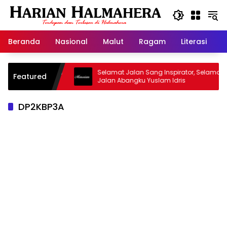
Langsung
ke
konten
Beranda
Nasional
Malut
Ragam
Literasi
H
asjid Warisan
Selamat Jalan Sang Inspirator, Selamat
Featured
Jalan Abangku Yuslam Idris
DP2KBP3A