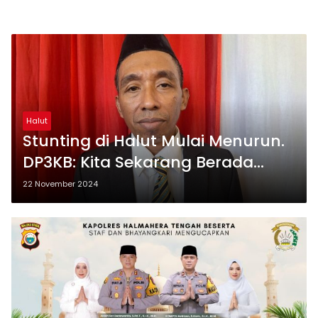
Halut
Stunting di Halut Mulai Menurun.
DP3KB: Kita Sekarang Berada
Diperingkat ke-2
22 November 2024