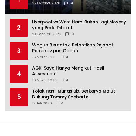
27 Oktober 2020
14
Liverpool vs West Ham: Bukan Lagi Moyesy
2
yang Perlu Ditakuti
24 Februari 2020
10
Wagub Berontak, Pelantikan Pejabat
3
Pemprov pun Gaduh
16 Maret 2020
4
AGK: Saya Hanya Mengikuti Hasil
4
Assesment
16 Maret 2020
4
Tolak Hasil Munaslub, Berkarya Malut
5
Dukung Tommy Soeharto
17 Juli 2020
4