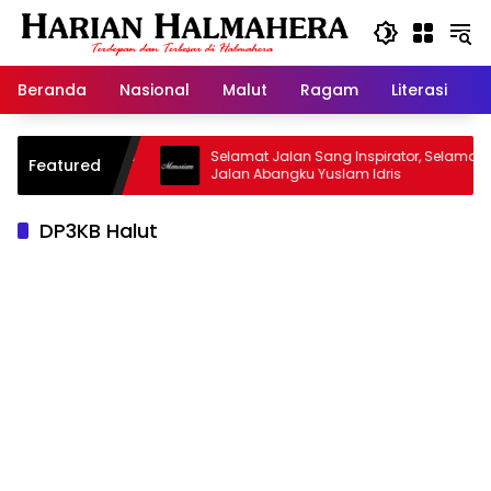
Langsung
ke
konten
Beranda
Nasional
Malut
Ragam
Literasi
H
asjid Warisan
Selamat Jalan Sang Inspirator, Selamat
Featured
Jalan Abangku Yuslam Idris
DP3KB Halut