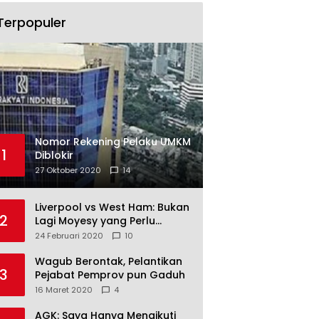
Terpopuler
Nomor Rekening Pelaku UMKM
1
Diblokir
27 Oktober 2020
14
Liverpool vs West Ham: Bukan
2
Lagi Moyesy yang Perlu
Ditakuti
24 Februari 2020
10
Wagub Berontak, Pelantikan
3
Pejabat Pemprov pun Gaduh
16 Maret 2020
4
AGK: Saya Hanya Mengikuti