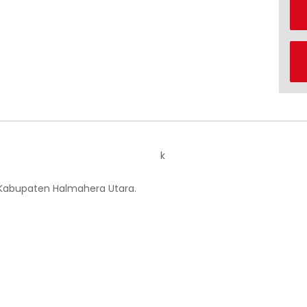
k
 Kabupaten Halmahera Utara.