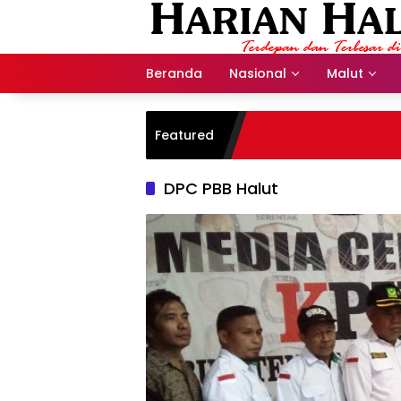
Langsung
ke
konten
Beranda
Nasional
Malut
Featured
DPC PBB Halut