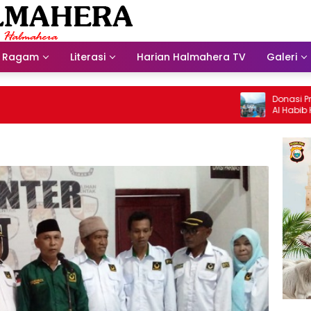
Ragam
Literasi
Harian Halmahera TV
Galeri
Donasi Presdir 
Al Habib Husein 