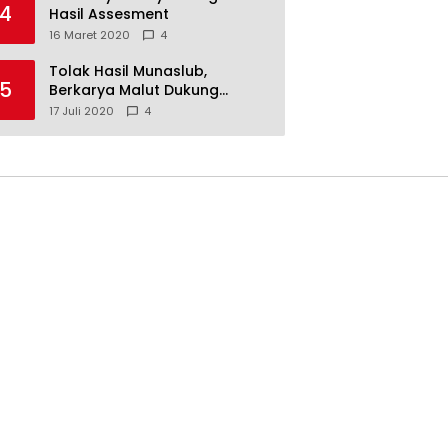
4
Hasil Assesment
16 Maret 2020
4
Tolak Hasil Munaslub,
5
Berkarya Malut Dukung
Tommy Soeharto
17 Juli 2020
4