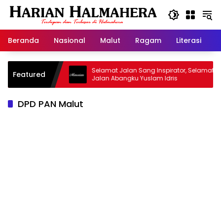
Langsung
ke
konten
Beranda
Nasional
Malut
Ragam
Literasi
H
sjid Warisan
Selamat Jalan Sang Inspirator, Selamat
Featured
Jalan Abangku Yuslam Idris
DPD PAN Malut