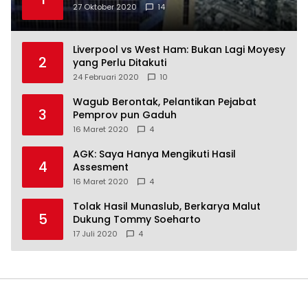
27 Oktober 2020
14
Liverpool vs West Ham: Bukan Lagi Moyesy
2
yang Perlu Ditakuti
24 Februari 2020
10
Wagub Berontak, Pelantikan Pejabat
3
Pemprov pun Gaduh
16 Maret 2020
4
AGK: Saya Hanya Mengikuti Hasil
4
Assesment
16 Maret 2020
4
Tolak Hasil Munaslub, Berkarya Malut
5
Dukung Tommy Soeharto
17 Juli 2020
4