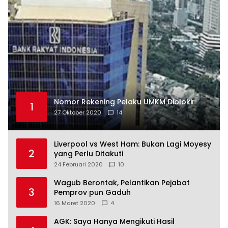
Nomor Rekening Pelaku UMKM Diblokir
1
27 Oktober 2020
14
Liverpool vs West Ham: Bukan Lagi Moyesy
2
yang Perlu Ditakuti
24 Februari 2020
10
Wagub Berontak, Pelantikan Pejabat
3
Pemprov pun Gaduh
16 Maret 2020
4
AGK: Saya Hanya Mengikuti Hasil