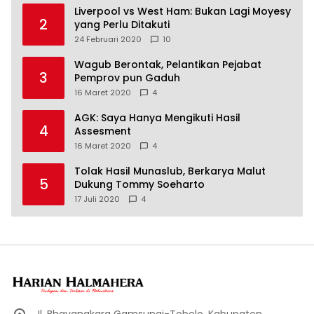
Liverpool vs West Ham: Bukan Lagi Moyesy
2
yang Perlu Ditakuti
24 Februari 2020
10
Wagub Berontak, Pelantikan Pejabat
3
Pemprov pun Gaduh
16 Maret 2020
4
AGK: Saya Hanya Mengikuti Hasil
4
Assesment
16 Maret 2020
4
Tolak Hasil Munaslub, Berkarya Malut
5
Dukung Tommy Soeharto
17 Juli 2020
4
Jl. Bhayangkara Gamsungi-Tobelo, Kabupaten