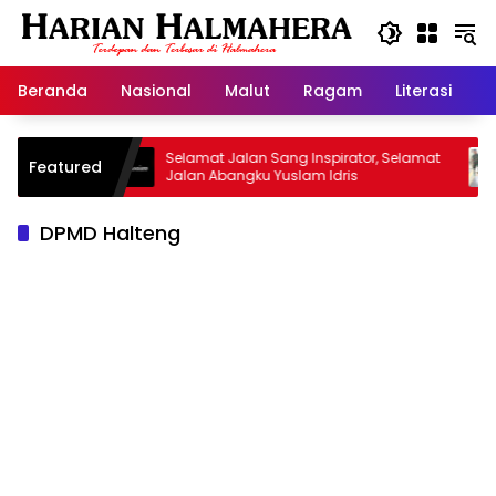
Langsung
ke
konten
Beranda
Nasional
Malut
Ragam
Literasi
H
risan
Selamat Jalan Sang Inspirator, Selamat
Kipr
Featured
Jalan Abangku Yuslam Idris
Mena
DPMD Halteng