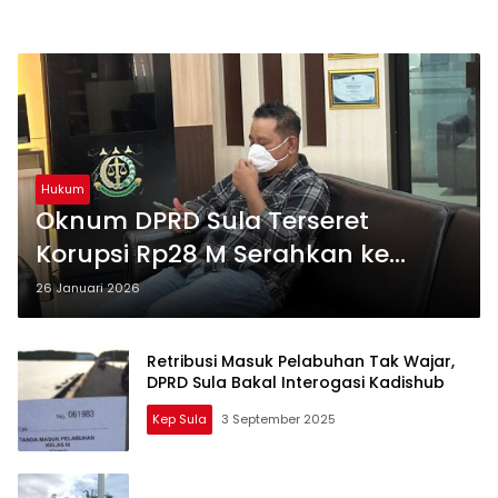
Hukum
Oknum DPRD Sula Terseret
Korupsi Rp28 M Serahkan ke
Kejati Malut
26 Januari 2026
Retribusi Masuk Pelabuhan Tak Wajar,
DPRD Sula Bakal Interogasi Kadishub
Kep Sula
3 September 2025