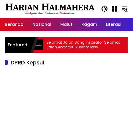
Langsung
ke
konten
Beranda
Nasional
Malut
Ragam
Literasi
H
Warisan
Selamat Jalan Sang Inspirator, Selamat
Ki
Featured
Jalan Abangku Yuslam Idris
Me
DPRD Kepsul