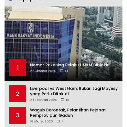
Nomor Rekening Pelaku UMKM Diblokir
1
27 Oktober 2020
14
Liverpool vs West Ham: Bukan Lagi Moyesy
2
yang Perlu Ditakuti
24 Februari 2020
10
Wagub Berontak, Pelantikan Pejabat
3
Pemprov pun Gaduh
16 Maret 2020
4