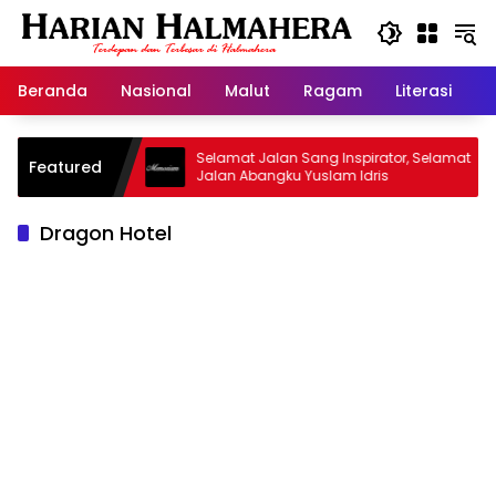
Langsung
ke
konten
Beranda
Nasional
Malut
Ragam
Literasi
H
jid Warisan
Selamat Jalan Sang Inspirator, Selamat
Featured
Jalan Abangku Yuslam Idris
Dragon Hotel