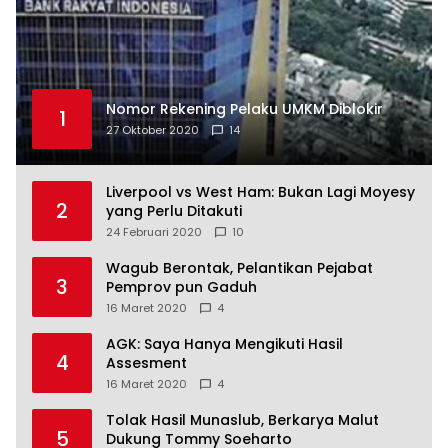
Nomor Rekening Pelaku UMKM Diblokir
1
27 Oktober 2020
14
Liverpool vs West Ham: Bukan Lagi Moyesy
2
yang Perlu Ditakuti
24 Februari 2020
10
Wagub Berontak, Pelantikan Pejabat
3
Pemprov pun Gaduh
16 Maret 2020
4
AGK: Saya Hanya Mengikuti Hasil
4
Assesment
16 Maret 2020
4
Tolak Hasil Munaslub, Berkarya Malut
5
Dukung Tommy Soeharto