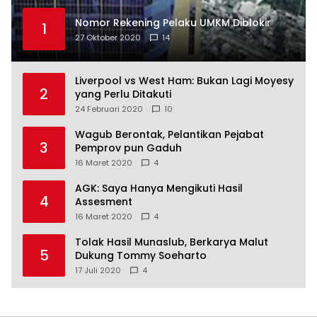
Nomor Rekening Pelaku UMKM Diblokir
1
27 Oktober 2020
14
Liverpool vs West Ham: Bukan Lagi Moyesy
2
yang Perlu Ditakuti
24 Februari 2020
10
Wagub Berontak, Pelantikan Pejabat
3
Pemprov pun Gaduh
16 Maret 2020
4
AGK: Saya Hanya Mengikuti Hasil
4
Assesment
16 Maret 2020
4
Tolak Hasil Munaslub, Berkarya Malut
5
Dukung Tommy Soeharto
17 Juli 2020
4