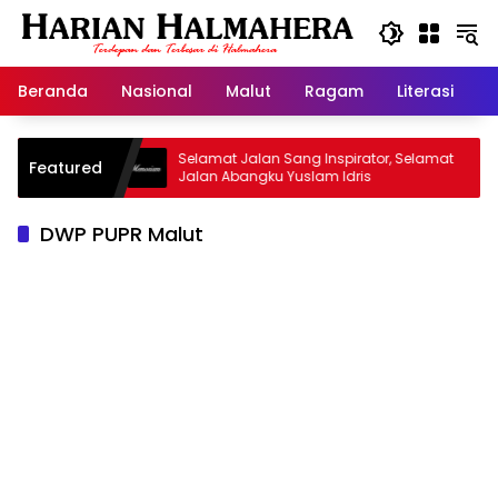
Langsung
ke
konten
Beranda
Nasional
Malut
Ragam
Literasi
H
d Warisan
Selamat Jalan Sang Inspirator, Selamat
Featured
Jalan Abangku Yuslam Idris
DWP PUPR Malut