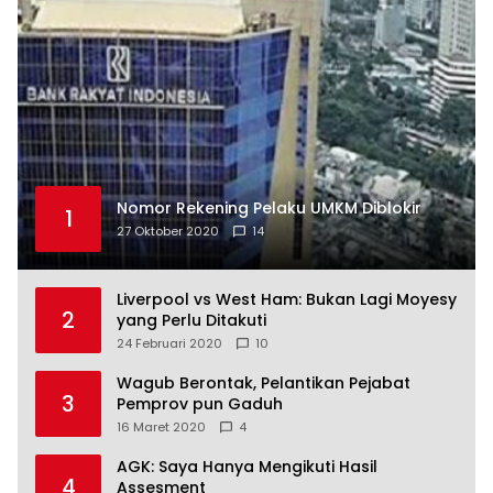
Nomor Rekening Pelaku UMKM Diblokir
1
27 Oktober 2020
14
Liverpool vs West Ham: Bukan Lagi Moyesy
2
yang Perlu Ditakuti
24 Februari 2020
10
Wagub Berontak, Pelantikan Pejabat
3
Pemprov pun Gaduh
16 Maret 2020
4
AGK: Saya Hanya Mengikuti Hasil
4
Assesment