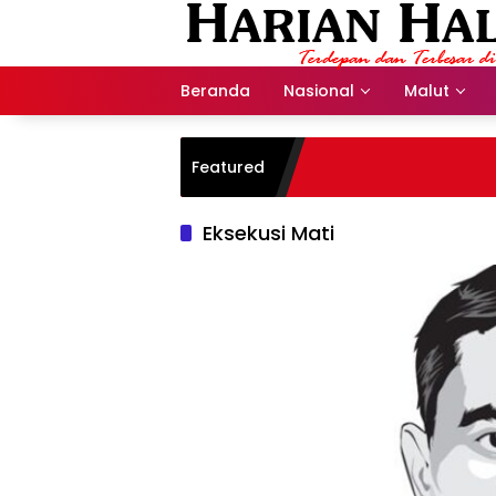
Langsung
ke
konten
Beranda
Nasional
Malut
Featured
Eksekusi Mati