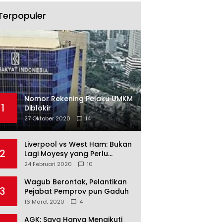
Terpopuler
Nomor Rekening Pelaku UMKM
1
Diblokir
27 Oktober 2020
14
Liverpool vs West Ham: Bukan
2
Lagi Moyesy yang Perlu
Ditakuti
24 Februari 2020
10
Wagub Berontak, Pelantikan
3
Pejabat Pemprov pun Gaduh
16 Maret 2020
4
AGK: Saya Hanya Mengikuti