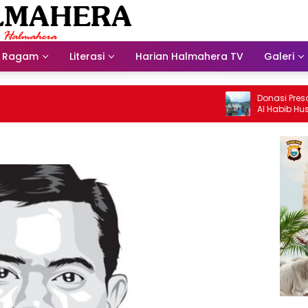
Ragam
Literasi
Harian Halmahera TV
Galeri
Donasi Presdir N
Al Habib Husein 