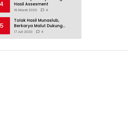
4
Hasil Assesment
16 Maret 2020
4
Tolak Hasil Munaslub,
5
Berkarya Malut Dukung
Tommy Soeharto
17 Juli 2020
4