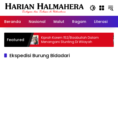
Langsung
ke
konten
Beranda
Nasional
Malut
Ragam
Literasi
H
Selamat
Kiprah Korem 152/Baabullah Dalam
Ha
Featured
Menangani Stunting Di Wilayah
Op
Te
Ekspedisi Burung Bidadari