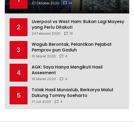
27 Oktober 2020
14
Liverpool vs West Ham: Bukan Lagi Moyesy
2
yang Perlu Ditakuti
24 Februari 2020
10
Wagub Berontak, Pelantikan Pejabat
3
Pemprov pun Gaduh
16 Maret 2020
4
AGK: Saya Hanya Mengikuti Hasil
4
Assesment
16 Maret 2020
4
Tolak Hasil Munaslub, Berkarya Malut
5
Dukung Tommy Soeharto
17 Juli 2020
4