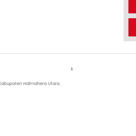
k
 Kabupaten Halmahera Utara.