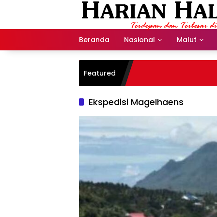
Langsung
ke
konten
Beranda
Nasional
Malut
Featured
Ekspedisi Magelhaens