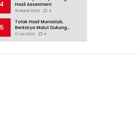
4
Hasil Assesment
16 Maret 2020
4
Tolak Hasil Munaslub,
5
Berkarya Malut Dukung
Tommy Soeharto
17 Juli 2020
4