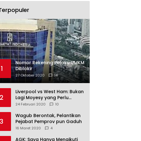
Terpopuler
Nomor Rekening Pelaku UMKM
1
Diblokir
27 Oktober 2020
14
Liverpool vs West Ham: Bukan
2
Lagi Moyesy yang Perlu
Ditakuti
24 Februari 2020
10
Wagub Berontak, Pelantikan
3
Pejabat Pemprov pun Gaduh
16 Maret 2020
4
AGK: Saya Hanya Mengikuti