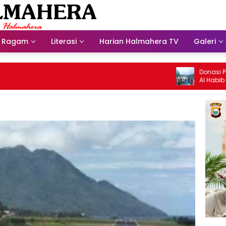
Ragam
Literasi
Harian Halmahera TV
Galeri
Donasi Presdir
Al Habib Husein