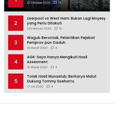
27 Oktober 2020
14
Liverpool vs West Ham: Bukan Lagi Moyesy
2
yang Perlu Ditakuti
24 Februari 2020
10
Wagub Berontak, Pelantikan Pejabat
3
Pemprov pun Gaduh
16 Maret 2020
4
AGK: Saya Hanya Mengikuti Hasil
4
Assesment
16 Maret 2020
4
Tolak Hasil Munaslub, Berkarya Malut
5
Dukung Tommy Soeharto
17 Juli 2020
4