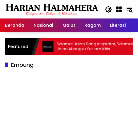
Langsung
ke
konten
Beranda
Nasional
Malut
Ragam
Literasi
H
asjid Warisan
Selamat Jalan Sang Inspirator, Selamat
Featured
Jalan Abangku Yuslam Idris
Embung