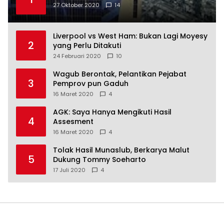
27 Oktober 2020
14
Liverpool vs West Ham: Bukan Lagi Moyesy
2
yang Perlu Ditakuti
24 Februari 2020
10
Wagub Berontak, Pelantikan Pejabat
3
Pemprov pun Gaduh
16 Maret 2020
4
AGK: Saya Hanya Mengikuti Hasil
4
Assesment
16 Maret 2020
4
Tolak Hasil Munaslub, Berkarya Malut
5
Dukung Tommy Soeharto
17 Juli 2020
4