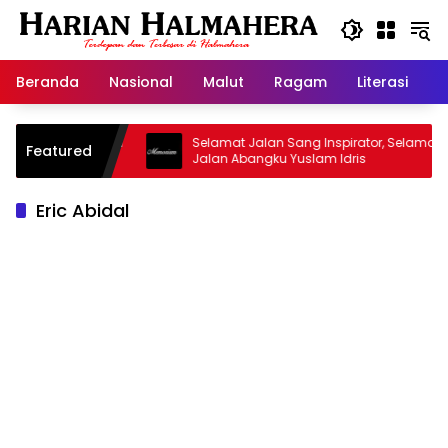
Langsung
ke
konten
Beranda
Nasional
Malut
Ragam
Literasi
H
asjid Warisan
Selamat Jalan Sang Inspirator, Selamat
Featured
Jalan Abangku Yuslam Idris
Eric Abidal