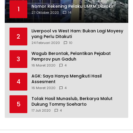
Nomor Rekening Pelaku UMKM Diblokir
1
27 Oktober 2020
14
Liverpool vs West Ham: Bukan Lagi Moyesy
2
yang Perlu Ditakuti
24 Februari 2020
10
Wagub Berontak, Pelantikan Pejabat
3
Pemprov pun Gaduh
16 Maret 2020
4
AGK: Saya Hanya Mengikuti Hasil
4
Assesment
16 Maret 2020
4
Tolak Hasil Munaslub, Berkarya Malut
5
Dukung Tommy Soeharto
17 Juli 2020
4