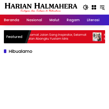
Langsung
ke
konten
Beranda
Nasional
Malut
Ragam
Literasi
H
Selamat Jalan Sang Inspirator, Selamat
Kiprah Kor
Featured
Jalan Abangku Yuslam Idris
Menangani 
Hibualamo