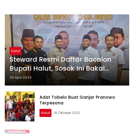
Halut
Steward Resmi Daftar Bacalon
Bupati Halut, Sosok Ini Bakal
Dampinginya
29 April 2024
Adat Tobelo Buat Ganjar Pranowo
Terpesona
Halut
18 Oktober 2021