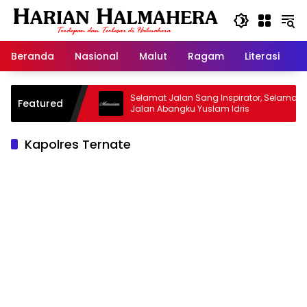
Langsung
ke
konten
Beranda
Nasional
Malut
Ragam
Literasi
H
sjid Warisan
Selamat Jalan Sang Inspirator, Selamat
Featured
Jalan Abangku Yuslam Idris
Kapolres Ternate