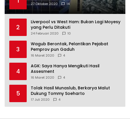
1
27 Oktober 2020
14
Liverpool vs West Ham: Bukan Lagi Moyesy
2
yang Perlu Ditakuti
24 Februari 2020
10
Wagub Berontak, Pelantikan Pejabat
3
Pemprov pun Gaduh
16 Maret 2020
4
AGK: Saya Hanya Mengikuti Hasil
4
Assesment
16 Maret 2020
4
Tolak Hasil Munaslub, Berkarya Malut
5
Dukung Tommy Soeharto
17 Juli 2020
4