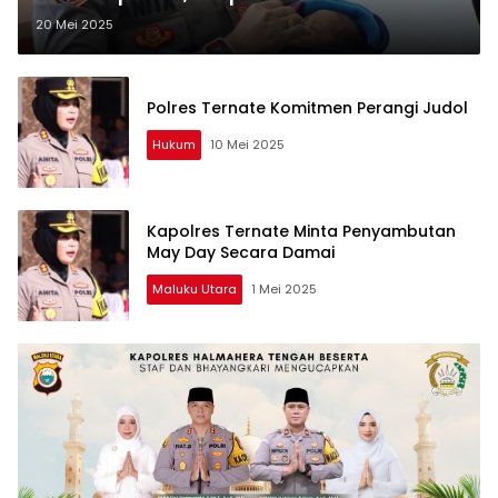
Langsung Adopsi Sementara
20 Mei 2025
Polres Ternate Komitmen Perangi Judol
Hukum
10 Mei 2025
Kapolres Ternate Minta Penyambutan
May Day Secara Damai
Maluku Utara
1 Mei 2025