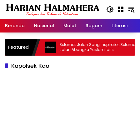
Langsung
ke
konten
Beranda
Nasional
Malut
Ragam
Literasi
H
sjid Warisan
Selamat Jalan Sang Inspirator, Selamat
Featured
Jalan Abangku Yuslam Idris
Kapolsek Kao