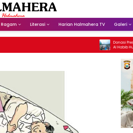
Ragam
Literasi
Harian Halmahera TV
Galeri
Donasi Presdir 
Al Habib Husein