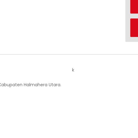
k
 Kabupaten Halmahera Utara.