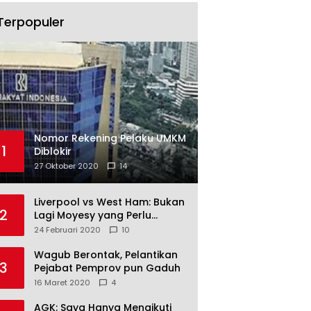
Terpopuler
Nomor Rekening Pelaku UMKM
1
Diblokir
27 Oktober 2020
14
Liverpool vs West Ham: Bukan
2
Lagi Moyesy yang Perlu
Ditakuti
24 Februari 2020
10
Wagub Berontak, Pelantikan
3
Pejabat Pemprov pun Gaduh
16 Maret 2020
4
AGK: Saya Hanya Mengikuti