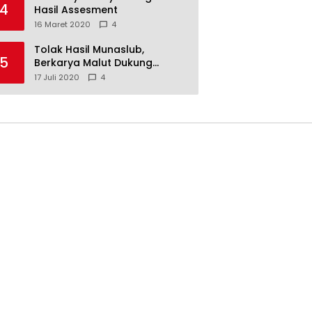
4
Hasil Assesment
16 Maret 2020
4
Tolak Hasil Munaslub,
5
Berkarya Malut Dukung
Tommy Soeharto
17 Juli 2020
4