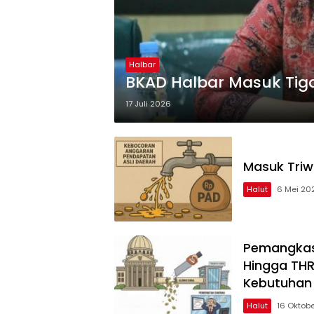
Halbar
BKAD Halbar Masuk Tiga
17 Juli 2026
Masuk Triw
Halut
6 Mei 20
Pemangkasa
Hingga THR
Kebutuhan
Halut
16 Oktob