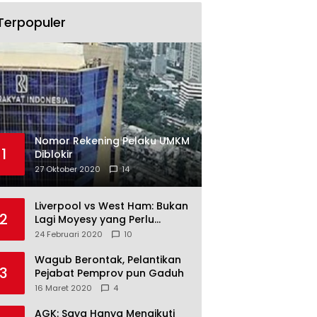
Terpopuler
Nomor Rekening Pelaku UMKM
1
Diblokir
27 Oktober 2020
14
Liverpool vs West Ham: Bukan
2
Lagi Moyesy yang Perlu
Ditakuti
24 Februari 2020
10
Wagub Berontak, Pelantikan
3
Pejabat Pemprov pun Gaduh
16 Maret 2020
4
AGK: Saya Hanya Mengikuti