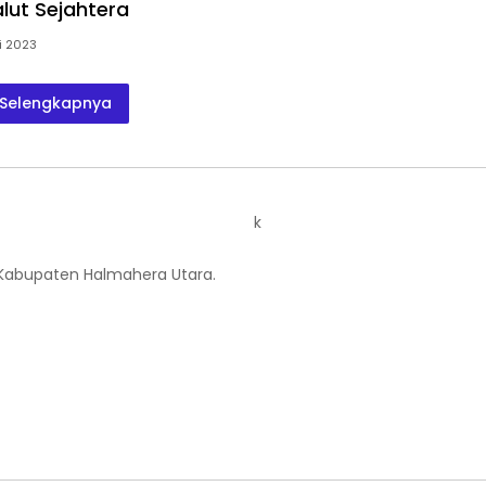
lut Sejahtera
i 2023
Selengkapnya
k
 Kabupaten Halmahera Utara.