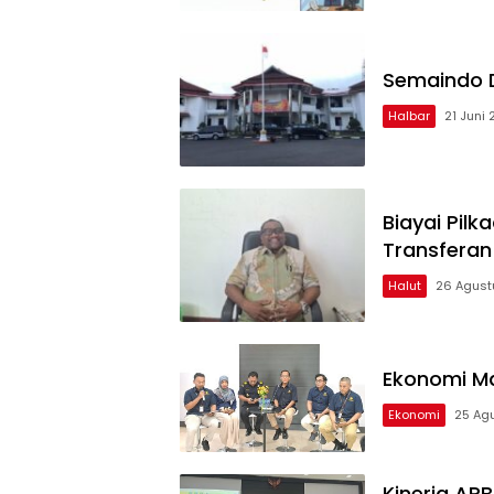
Semaindo D
Halbar
21 Juni
Biayai Pil
Transfera
Halut
26 Agust
Ekonomi Ma
Ekonomi
25 Ag
Kinerja AP