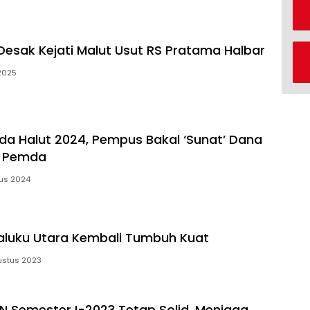
esak Kejati Malut Usut RS Pratama Halbar
 2025
kada Halut 2024, Pempus Bakal ‘Sunat’ Dana
n Pemda
us 2024
luku Utara Kembali Tumbuh Kuat
ustus 2023
BN Semester I-2023 Tetap Solid, Menjaga