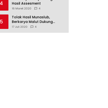
4
Hasil Assesment
16 Maret 2020
4
Tolak Hasil Munaslub,
5
Berkarya Malut Dukung
Tommy Soeharto
17 Juli 2020
4