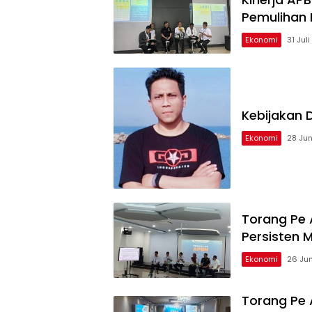
Pemulihan 
Ekonomi
31 Jul
Kebijakan 
Ekonomi
28 Jun
Torang Pe 
Persisten 
Ekonomi
26 Ju
Torang Pe 