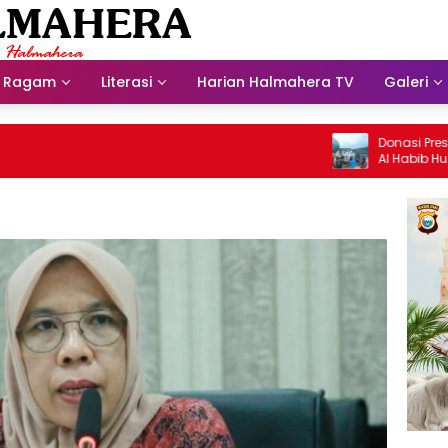
Ragam
Literasi
Harian Halmahera TV
Galeri
Donasi Presdir NHM U
Al Habib Husein Alba