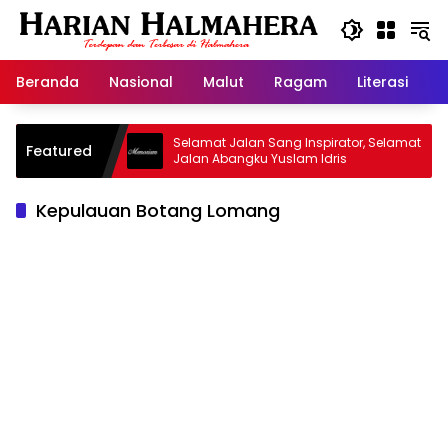
Langsung
ke
konten
Beranda
Nasional
Malut
Ragam
Literasi
H
id Warisan
Selamat Jalan Sang Inspirator, Selamat
Featured
Jalan Abangku Yuslam Idris
Kepulauan Botang Lomang