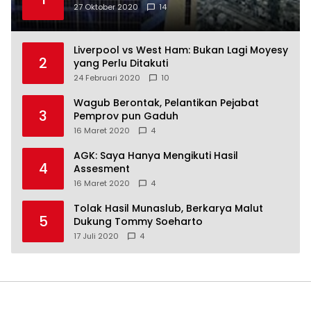
27 Oktober 2020
14
Liverpool vs West Ham: Bukan Lagi Moyesy
2
yang Perlu Ditakuti
24 Februari 2020
10
Wagub Berontak, Pelantikan Pejabat
3
Pemprov pun Gaduh
16 Maret 2020
4
AGK: Saya Hanya Mengikuti Hasil
4
Assesment
16 Maret 2020
4
Tolak Hasil Munaslub, Berkarya Malut
5
Dukung Tommy Soeharto
17 Juli 2020
4