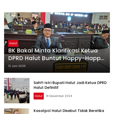
Halut
BK Bakal Minta Klarifikasi Ketua
DPRD Halut Buntut Happy-Happy
di Negeri Kanguru
12 Juni 2025
Sah!!! Istri Bupati Halut Jadi Ketua DPRD
Halut Definitif
Halut
18 Desember 2024
Kasatpol Halut Disebut Tidak Beretika