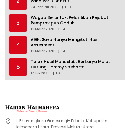
2
yang Perlu Ditakuti
24 Februari 2020
10
Wagub Berontak, Pelantikan Pejabat
3
Pemprov pun Gaduh
16 Maret 2020
4
AGK: Saya Hanya Mengikuti Hasil
4
Assesment
16 Maret 2020
4
Tolak Hasil Munaslub, Berkarya Malut
5
Dukung Tommy Soeharto
17 Juli 2020
4
Jl. Bhayangkara Gamsungi-Tobelo, Kabupaten
Halmahera Utara. Provinsi Maluku Utara.