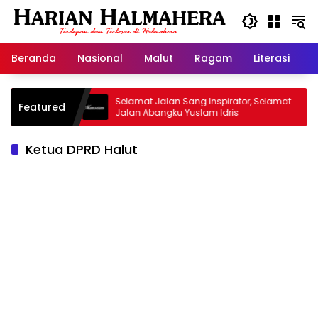
Langsung
ke
konten
Beranda
Nasional
Malut
Ragam
Literasi
H
d Warisan
Selamat Jalan Sang Inspirator, Selamat
Featured
Jalan Abangku Yuslam Idris
Ketua DPRD Halut