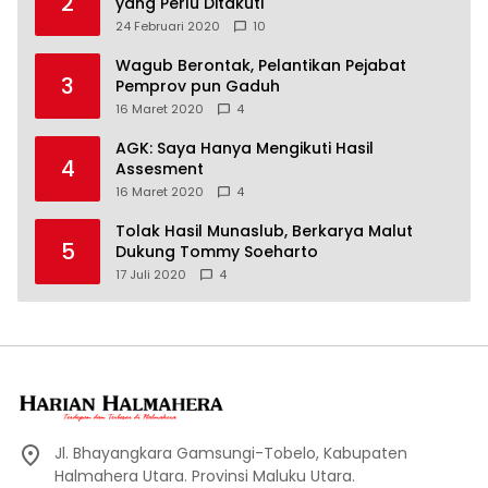
2
yang Perlu Ditakuti
24 Februari 2020
10
Wagub Berontak, Pelantikan Pejabat
3
Pemprov pun Gaduh
16 Maret 2020
4
AGK: Saya Hanya Mengikuti Hasil
4
Assesment
16 Maret 2020
4
Tolak Hasil Munaslub, Berkarya Malut
5
Dukung Tommy Soeharto
17 Juli 2020
4
Jl. Bhayangkara Gamsungi-Tobelo, Kabupaten
Halmahera Utara. Provinsi Maluku Utara.