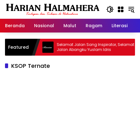
Langsung
ke
konten
Beranda
Nasional
Malut
Ragam
Literasi
H
jid Warisan
Selamat Jalan Sang Inspirator, Selamat
Featured
Jalan Abangku Yuslam Idris
KSOP Ternate