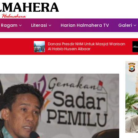
Ragam
Literasi
Harian Halmahera TV
Galeri
Donasi Presdir NHM Untuk Masjid Warisan
Se
Al Habib Husein Albaar
J