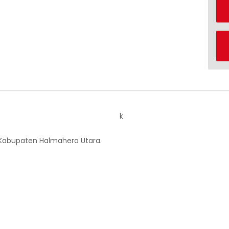
k
 Kabupaten Halmahera Utara.