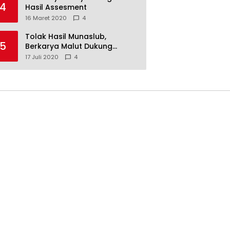
4
Hasil Assesment
16 Maret 2020
4
Tolak Hasil Munaslub,
5
Berkarya Malut Dukung
Tommy Soeharto
17 Juli 2020
4