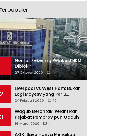
Terpopuler
Nomor Rekening Pelaku UMKM
1
Diblokir
27 Oktober 2020
14
Liverpool vs West Ham: Bukan
2
Lagi Moyesy yang Perlu
Ditakuti
24 Februari 2020
10
Wagub Berontak, Pelantikan
3
Pejabat Pemprov pun Gaduh
16 Maret 2020
4
AGK: Saya Hanya Mengikuti