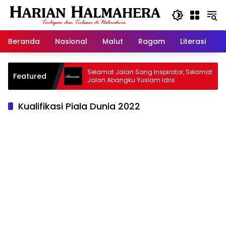
Langsung
ke
konten
Beranda
Nasional
Malut
Ragam
Literasi
H
d Warisan
Selamat Jalan Sang Inspirator, Selamat
Featured
Jalan Abangku Yuslam Idris
Kualifikasi Piala Dunia 2022