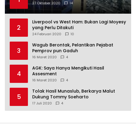
27 Oktober 2020
14
Liverpool vs West Ham: Bukan Lagi Moyesy
2
yang Perlu Ditakuti
24 Februari 2020
10
Wagub Berontak, Pelantikan Pejabat
3
Pemprov pun Gaduh
16 Maret 2020
4
AGK: Saya Hanya Mengikuti Hasil
4
Assesment
16 Maret 2020
4
Tolak Hasil Munaslub, Berkarya Malut
5
Dukung Tommy Soeharto
17 Juli 2020
4