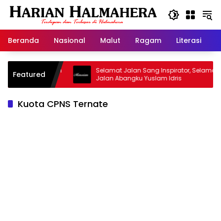
Langsung
ke
konten
Beranda
Nasional
Malut
Ragam
Literasi
H
Masjid Warisan
Selamat Jalan Sang Inspirator, Selamat
Featured
Jalan Abangku Yuslam Idris
Kuota CPNS Ternate