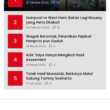
27 Oktober 2020
14
Liverpool vs West Ham: Bukan Lagi Moyesy
2
yang Perlu Ditakuti
24 Februari 2020
10
Wagub Berontak, Pelantikan Pejabat
3
Pemprov pun Gaduh
16 Maret 2020
4
AGK: Saya Hanya Mengikuti Hasil
4
Assesment
16 Maret 2020
4
Tolak Hasil Munaslub, Berkarya Malut
5
Dukung Tommy Soeharto
17 Juli 2020
4