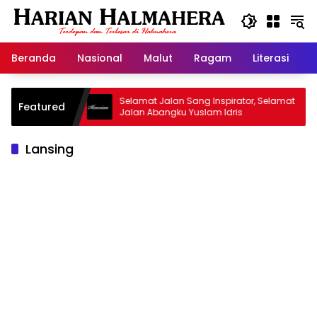
Langsung
ke
konten
Beranda
Nasional
Malut
Ragam
Literasi
H
id Warisan
Selamat Jalan Sang Inspirator, Selamat
Featured
Jalan Abangku Yuslam Idris
Lansing