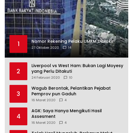
Nomor Rekening Pelaku UMKM Diblokir
1
27 Oktober 2020
14
Liverpool vs West Ham: Bukan Lagi Moyesy
2
yang Perlu Ditakuti
24 Februari 2020
10
Wagub Berontak, Pelantikan Pejabat
3
Pemprov pun Gaduh
16 Maret 2020
4
AGK: Saya Hanya Mengikuti Hasil
4
Assesment
16 Maret 2020
4