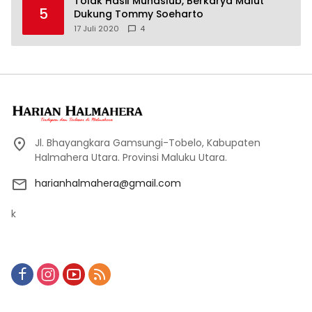
Tolak Hasil Munaslub, Berkarya Malut
5
Dukung Tommy Soeharto
17 Juli 2020
4
Jl. Bhayangkara Gamsungi-Tobelo, Kabupaten
Halmahera Utara. Provinsi Maluku Utara.
harianhalmahera@gmail.com
k