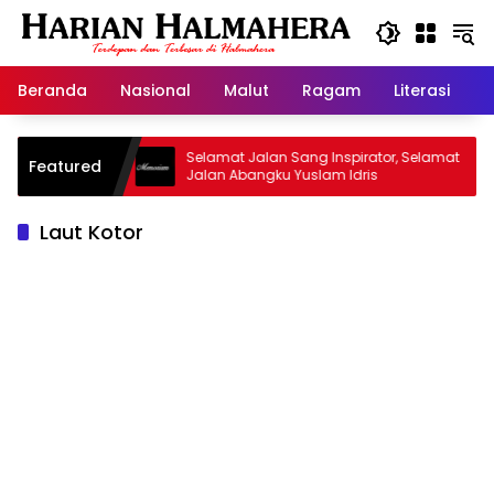
Langsung
ke
konten
Beranda
Nasional
Malut
Ragam
Literasi
H
d Warisan
Selamat Jalan Sang Inspirator, Selamat
Featured
Jalan Abangku Yuslam Idris
Laut Kotor