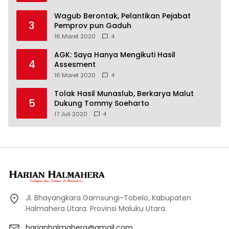
Wagub Berontak, Pelantikan Pejabat
3
Pemprov pun Gaduh
16 Maret 2020
4
AGK: Saya Hanya Mengikuti Hasil
4
Assesment
16 Maret 2020
4
Tolak Hasil Munaslub, Berkarya Malut
5
Dukung Tommy Soeharto
17 Juli 2020
4
Jl. Bhayangkara Gamsungi-Tobelo, Kabupaten
Halmahera Utara. Provinsi Maluku Utara.
harianhalmahera@gmail.com