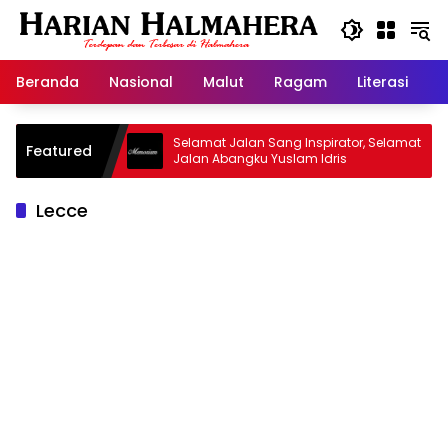
Langsung
ke
konten
Beranda
Nasional
Malut
Ragam
Literasi
H
d Warisan
Selamat Jalan Sang Inspirator, Selamat
Featured
Jalan Abangku Yuslam Idris
Lecce