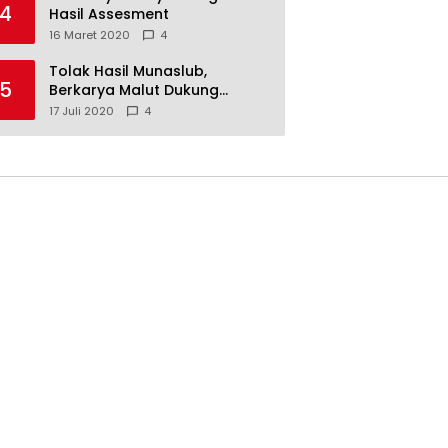
4
Hasil Assesment
16 Maret 2020
4
Tolak Hasil Munaslub,
5
Berkarya Malut Dukung
Tommy Soeharto
17 Juli 2020
4