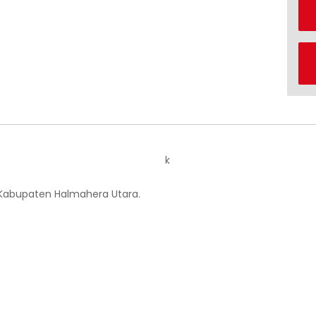
k
 Kabupaten Halmahera Utara.