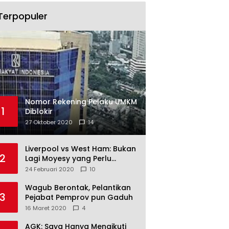
Terpopuler
Nomor Rekening Pelaku UMKM
1
Diblokir
27 Oktober 2020
14
Liverpool vs West Ham: Bukan
2
Lagi Moyesy yang Perlu
Ditakuti
24 Februari 2020
10
Wagub Berontak, Pelantikan
3
Pejabat Pemprov pun Gaduh
16 Maret 2020
4
AGK: Saya Hanya Mengikuti