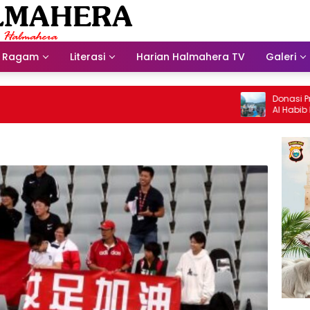
Ragam
Literasi
Harian Halmahera TV
Galeri
Donasi Presdir 
Al Habib Husein