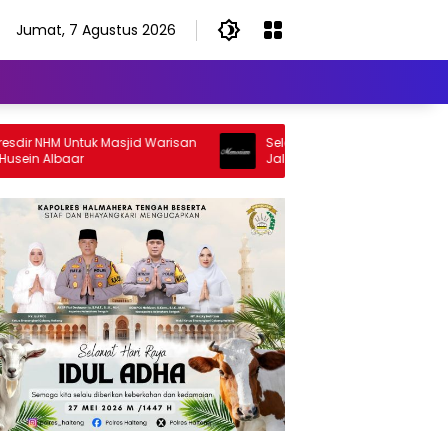
Jumat, 7 Agustus 2026
NHM Untuk Masjid Warisan
Selamat Jalan Sang Inspirator, Sel
 Albaar
Jalan Abangku Yuslam Idris