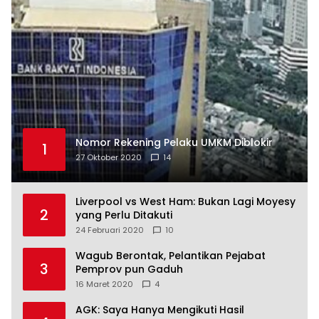
Nomor Rekening Pelaku UMKM Diblokir
1
27 Oktober 2020
14
Liverpool vs West Ham: Bukan Lagi Moyesy
2
yang Perlu Ditakuti
24 Februari 2020
10
Wagub Berontak, Pelantikan Pejabat
3
Pemprov pun Gaduh
16 Maret 2020
4
AGK: Saya Hanya Mengikuti Hasil