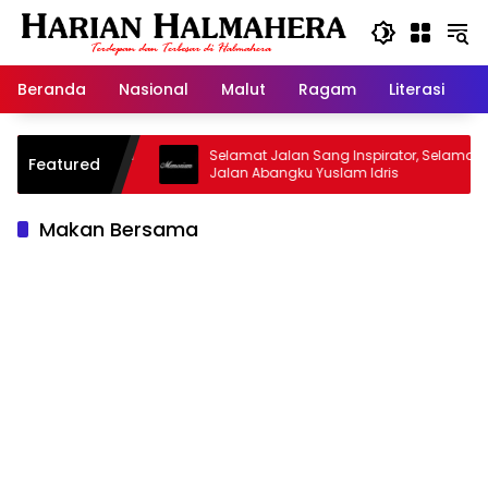
Langsung
ke
konten
Beranda
Nasional
Malut
Ragam
Literasi
H
Masjid Warisan
Selamat Jalan Sang Inspirator, Selamat
Featured
Jalan Abangku Yuslam Idris
Makan Bersama