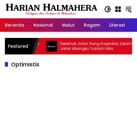
Langsung
ke
konten
Beranda
Nasional
Malut
Ragam
Literasi
H
 Masjid Warisan
Selamat Jalan Sang Inspirator, Selamat
Featured
Jalan Abangku Yuslam Idris
Optimistis