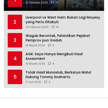
27 Oktober 2020
14
Liverpool vs West Ham: Bukan Lagi Moyesy
2
yang Perlu Ditakuti
24 Februari 2020
10
Wagub Berontak, Pelantikan Pejabat
3
Pemprov pun Gaduh
16 Maret 2020
4
AGK: Saya Hanya Mengikuti Hasil
4
Assesment
16 Maret 2020
4
Tolak Hasil Munaslub, Berkarya Malut
5
Dukung Tommy Soeharto
17 Juli 2020
4