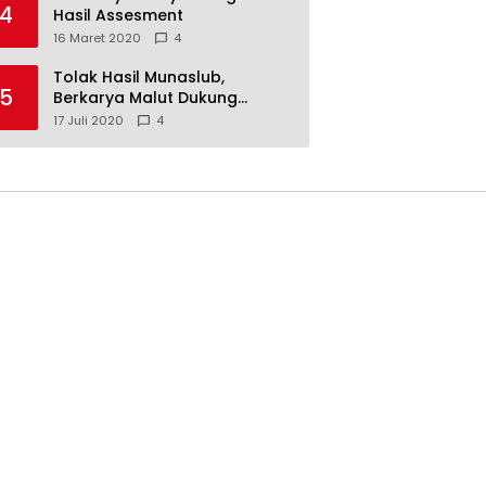
4
Hasil Assesment
16 Maret 2020
4
Tolak Hasil Munaslub,
5
Berkarya Malut Dukung
Tommy Soeharto
17 Juli 2020
4