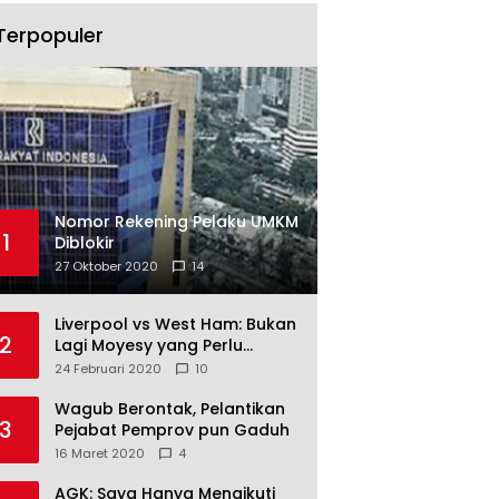
Terpopuler
Nomor Rekening Pelaku UMKM
1
Diblokir
27 Oktober 2020
14
Liverpool vs West Ham: Bukan
2
Lagi Moyesy yang Perlu
Ditakuti
24 Februari 2020
10
Wagub Berontak, Pelantikan
3
Pejabat Pemprov pun Gaduh
16 Maret 2020
4
AGK: Saya Hanya Mengikuti