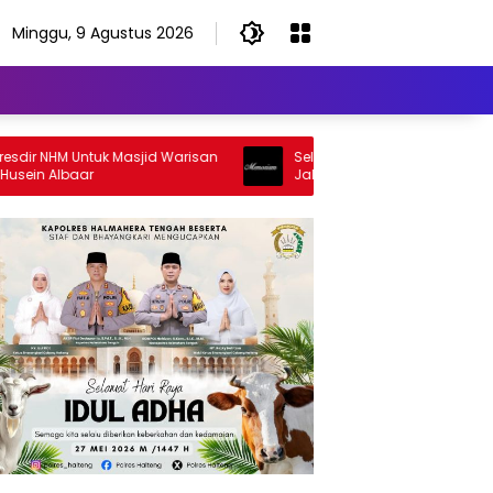
Minggu, 9 Agustus 2026
 NHM Untuk Masjid Warisan
Selamat Jalan Sang Inspirator, Se
n Albaar
Jalan Abangku Yuslam Idris