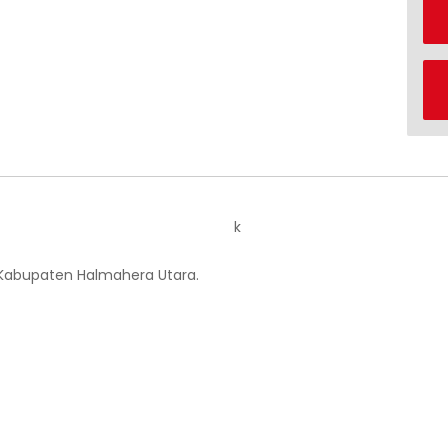
k
 Kabupaten Halmahera Utara.