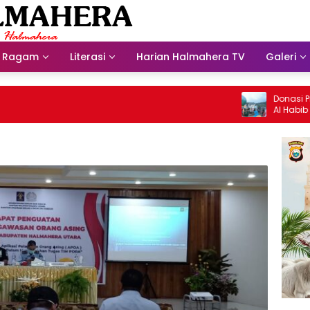
Ragam
Literasi
Harian Halmahera TV
Galeri
Donasi Presdir
Al Habib Husei